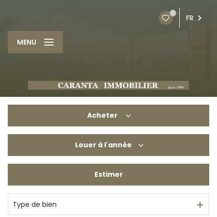
0
FR
MENU
Acheter
Louer
à l'année
De l'ancien
Du neuf
Estimer
à l'année
De l'immo pro
De l'immo pro
Type de bien