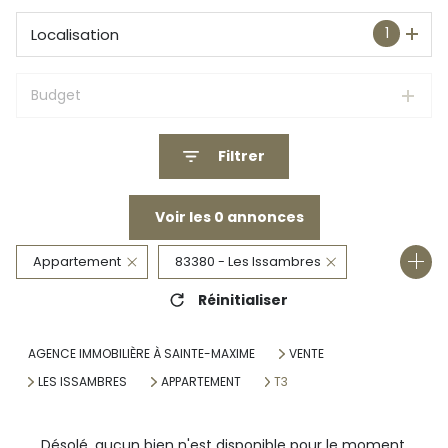
1
Localisation
Budget
Filtrer
Voir les
0
annonces
Appartement
83380 - Les Issambres
Réinitialiser
3 Pièces
AGENCE IMMOBILIÈRE À SAINTE-MAXIME
VENTE
LES ISSAMBRES
APPARTEMENT
T3
Désolé, aucun bien n'est disponible pour le moment.