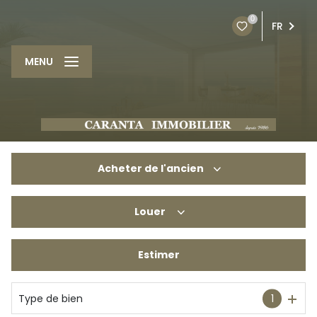
0
FR
MENU
Acheter
de l'ancien
Louer
De l'ancien
Du neuf
Estimer
à l'année
De l'immo pro
De l'immo pro
Type de bien
1