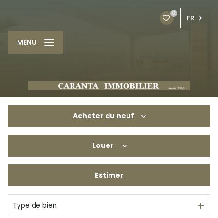
0
FR
MENU
Acheter
du neuf
Louer
De l'ancien
Du neuf
Estimer
à l'année
De l'immo pro
De l'immo pro
Type de bien