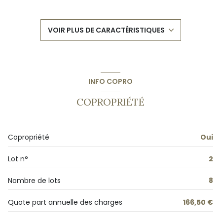
1 salle(s) d'eau
VOIR PLUS DE CARACTÉRISTIQUES
construit en 1980
cuisine américaine
INFO COPRO
exposition Est
COPROPRIÉTÉ
2 niveau(x)
Copropriété
Oui
1er étage
Lot n°
2
1 étage(s)
Nombre de lots
8
vue Citadine
Quote part annuelle des charges
166,50 €