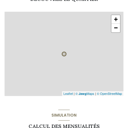
+
−
Leaflet
|
©
Maps
|
© OpenStreetMap
Jawg
SIMULATION
CALCUL DES MENSUALITÉS