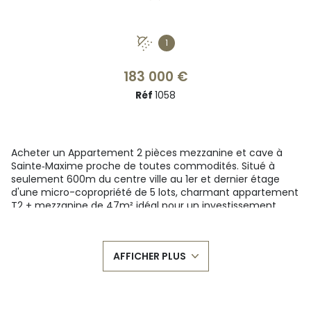
1
183 000 €
Réf
1058
Acheter un Appartement 2 pièces mezzanine et cave à
Sainte‑Maxime proche de toutes commodités. Situé à
seulement 600m du centre ville au 1er et dernier étage
d'une micro-copropriété de 5 lots, charmant appartement
T2 + mezzanine de 47m² idéal pour un investissement
locatif ou premier achat. Possibilité d'acquérir en sus. une
place de parking.
Sa surface habitable de 47m² (40.19m² Loi CARREZ) se
AFFICHER PLUS
compose d'une entrée avec placard, un espace de vie
fonctionnel avec cuisine ouverte climatisé, une chambre
climatisée avec placard, une salle d’eau avec WC et une
mezzanine de 12.68m² (6.76m² CARREZ), avec poutres