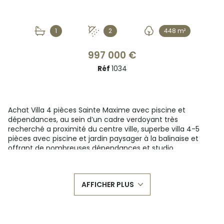
1
2
448 m²
997 000 €
Réf
1034
Achat Villa 4 pièces Sainte Maxime avec piscine et
dépendances, au sein d’un cadre verdoyant très
recherché a proximité du centre ville, superbe villa 4-5
pièces avec piscine et jardin paysager à la balinaise et
offrant de nombreuses dépendances et studio
indépendant.
Elle est composée : 1 vaste séjour/salon climatisé avec
cheminée suspendue, 1 cuisine US équipée ouvrant sur les
AFFICHER PLUS
terrasses, la cuisine d'été Véranda de 23.45m² et le coin
détente piscine, 1 chambre parentale avec salle de bains
douche et baignoire WC.
A l’étage: 2 chambres climatisées avec placards, 1 salle