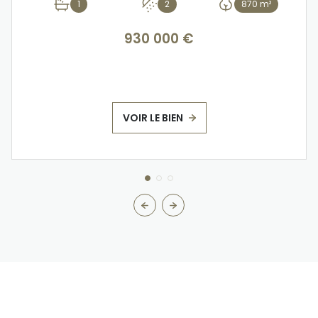
1
2
870 m²
930 000 €
VOIR LE BIEN