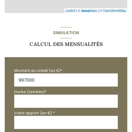
Leaflet
|
©
Maps
|
© OpenStreetMap
Jawg
SIMULATION
CALCUL DES MENSUALITÉS
Montant du crédit (en €)*
Durée (années)*
Votre apport (en €) *