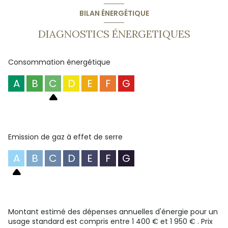
d’eau, 1 WC séparé.
Un studio indépendant/communiquant de 19.27m² avec
BILAN ÉNERGÉTIQUE
salle de sport et sauna de 25.73m², 2 abris voiture, portail
automatique.
DIAGNOSTICS ÉNERGETIQUES
Consommation énergétique
A
B
C
D
E
F
G
Emission de gaz à effet de serre
A
B
C
D
E
F
G
Montant estimé des dépenses annuelles d'énergie pour un
usage standard est compris entre 1 400 € et 1 950 € . Prix