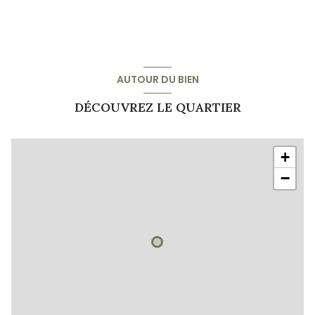
vue Jardin
cave
terrasse
AUTOUR DU BIEN
DÉCOUVREZ LE QUARTIER
arboré
interphone
+
−
accès handicapé