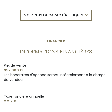
3 chambre(s)
VOIR PLUS DE CARACTÉRISTIQUES
1 salle(s) de bain
2 salle(s) d'eau
FINANCIER
construit en 2006
INFORMATIONS FINANCIÈRES
cuisine américaine (équipée)
Prix de vente
997 000 €
Les honoraires d'agence seront intégralement à la charge
exposition Sud-Ouest
du vendeur
1 côté(s) mitoyen(s)
Taxe foncière annuelle
2 niveau(x)
2 212 €