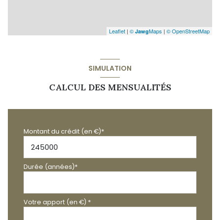
Leaflet
|
©
Maps
|
© OpenStreetMap
Jawg
SIMULATION
CALCUL DES MENSUALITÉS
Montant du crédit (en €)*
Durée (années)*
Votre apport (en €) *