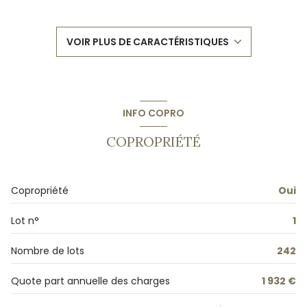
1 salle(s) d'eau
VOIR PLUS DE CARACTÉRISTIQUES
construit en 1987
kitchenette (équipée)
INFO COPRO
Chauffage individuel : convecteur (electrique)
COPROPRIÉTÉ
1 garage(s)
Copropriété
Oui
1 parking(s)
Lot n°
1
exposition Sud-Est
Nombre de lots
242
2 niveau(x)
Quote part annuelle des charges
1 932 €