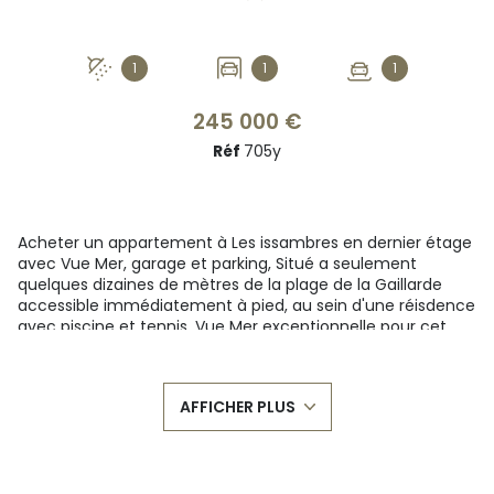
1
1
1
245 000 €
Réf
705y
Acheter un appartement à Les issambres en dernier étage
avec Vue Mer, garage et parking, Situé a seulement
quelques dizaines de mètres de la plage de la Gaillarde
accessible immédiatement à pied, au sein d'une réisdence
avec piscine et tennis, Vue Mer exceptionnelle pour cet
appartement Duplex situé au 3e et dernier étage offrant
jusqu'a 8 couchages possibles idéal pour une résidence
secondaire ou investissement locatif.
AFFICHER PLUS
Il se compose: une pièce de vie avec coin cuisine ouvrant
sur la terrasse Vue Mer, 1 chambre cabine, 1 salle d'eau WC.
A l'étage: 2 chambres, placards. Un garage + un parking
extérieur. Résidence avec piscine et tennis, plage à 80m.