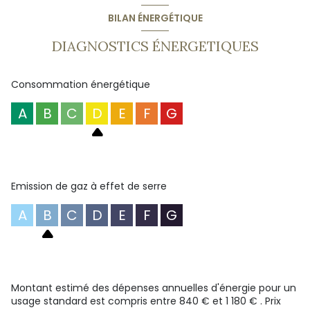
Rafraichissement à prévoir. Superbe opportunité à saisir!
BILAN ÉNERGÉTIQUE
DIAGNOSTICS ÉNERGETIQUES
Consommation énergétique
A
B
C
D
E
F
G
Emission de gaz à effet de serre
A
B
C
D
E
F
G
Montant estimé des dépenses annuelles d'énergie pour un
usage standard est compris entre 840 € et 1 180 € . Prix