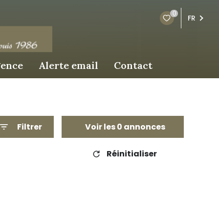
0
FR
gence
alerte email
contact
Filtrer
Voir les
0
annonces
Réinitialiser