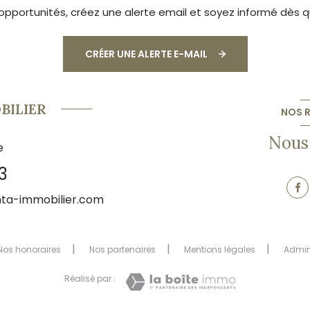
pportunités, créez une alerte email et soyez informé dès qu
CRÉER UNE ALERTE E-MAIL
BILIER
NOS 
Nous 
e
3
ta-immobilier.com
Nos honoraires
Nos partenaires
Mentions légales
Admi
Réalisé par :