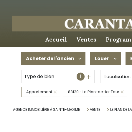
accueil
ventes
program
Acheter
de l'ancien
Louer
Type de bien
1
Localisation
De l'ancien
à l'année
Du neuf
De l'immo pro
Appartement
83120 - Le Plan-de-la-Tour
De l'immo pro
AGENCE IMMOBILIÈRE À SAINTE-MAXIME
VENTE
LE PLAN DE L