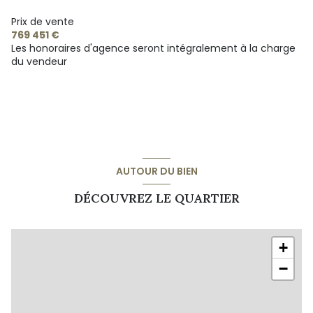
terrasse
Prix de vente
769 451 €
Les honoraires d'agence seront intégralement à la charge
quartier La Nartelle
du vendeur
AUTOUR DU BIEN
DÉCOUVREZ LE QUARTIER
+
−