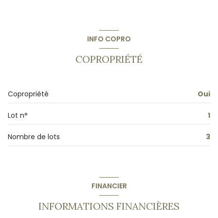
1 salle(s) d'eau
construit en 2025
INFO COPRO
cuisine américaine
COPROPRIÉTÉ
Chauffage individuel : air pulsé (climatisation)
Copropriété
Oui
2 parking(s)
Lot n°
1
exposition Sud
Nombre de lots
3
2 côté(s) mitoyen(s)
2 niveau(x)
FINANCIER
balcon
INFORMATIONS FINANCIÈRES