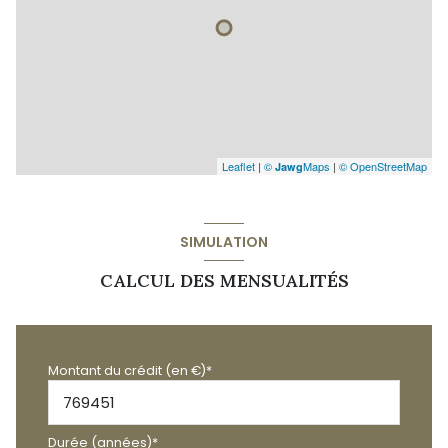
Leaflet
|
©
Maps
|
© OpenStreetMap
Jawg
SIMULATION
CALCUL DES MENSUALITÉS
Montant du crédit (en €)*
Durée (années)*