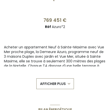
769 451 €
Réf
Azuro*2
Acheter un appartement Neuf à Sainte-Maxime avec Vue
Mer proche plage, la Demeure Azuro, programme neuf de
3 maisons Duplex avec jardin et Vue Mer, située à Sainte
Maxime, elle se trouve à seulement 300 mètres des plages
de la Nartelle. Chaque T4 dispose d'une belle terrasse à
l'étage, permettant une belle luminosité et une vue mer.
Épousant l'esthétisme des villages traditionnels, la
propriété est en harmonie avec son environnement très
AFFICHER PLUS
arboré de 1300m², qui valorise les tons naturels et
chaleureux de la maison. Tout en magnifiant le charme
préservé de la maison, les 3 duplex sont équipés de
prestations premium: * Domaine privé, sécurisé
(visiophone, vigik, digicode…) * 2 places de stationnement
en sus pour chaque appartement avec pré câblage pour
BILAN ÉNERGÉTIQUE